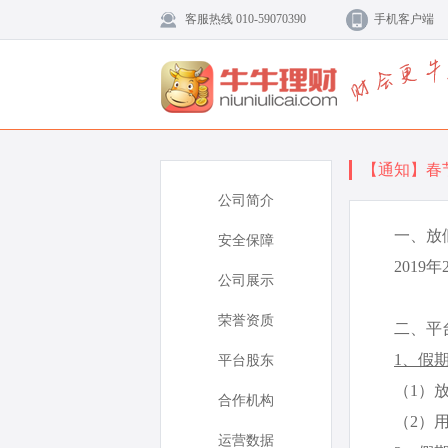
客服热线 010-59070390
手机客户端
【通知】春
公司简介
一、放
安全保障
2019年
公司展示
荣誉资质
二、平
1、假
平台股东
（1）
合作机构
（2）
运营数据