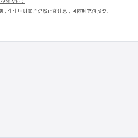
期投资安排：
期，牛牛理财账户仍然
正常计息，可随时充值投资
。