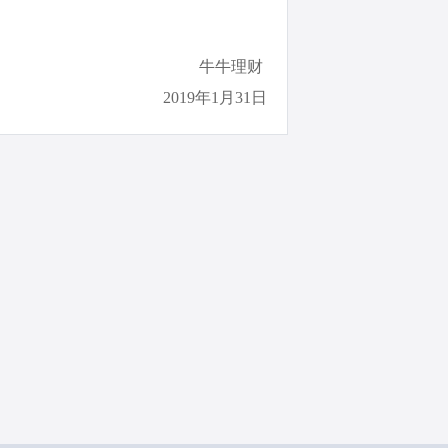
牛牛理财
2019年1月31日